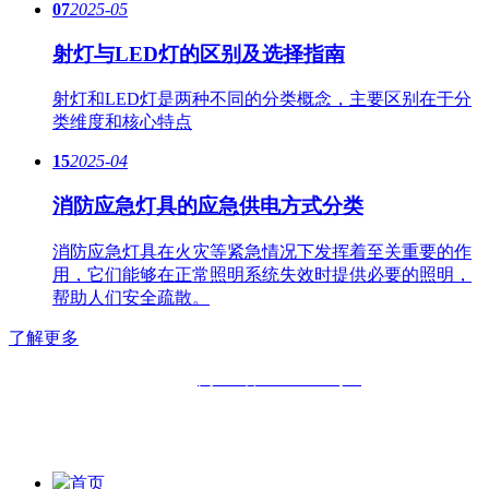
07
2025-05
射灯与LED灯的区别及选择指南
射灯和LED灯是两种不同的分类概念，主要区别在于分
类维度和核心特点
15
2025-04
消防应急灯具的应急供电方式分类
消防应急灯具在火灾等紧急情况下发挥着至关重要的作
用，它们能够在正常照明系统失效时提供必要的照明，
帮助人们安全疏散。
了解更多
备案号：
闽ICP备11019508号-2
版权所有：
福州六中明辉灯具有限公司|
福州福鑫明辉灯具有
限公司
首页