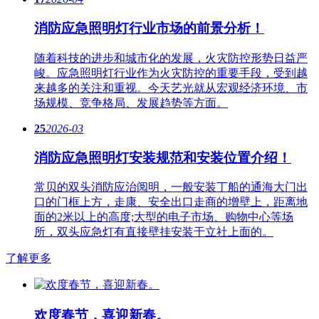
消防应急照明灯行业市场的前景分析！
随着科技的进步和城市化的发展，火灾防控形势日益严
峻。应急​照明灯行业作为火灾防控的重要手段，受到越
来越多的关注和重视。今天艺光就从宏观经济环境、市
场规模、竞争格局、发展趋势等方面。
25
2026-03
消防应急照明灯安装规范和安装位置介绍！
常贝的双头消防应治阅明，一般安装丁船的通海大门出
口的门框上方，走康、安全出口走商的增壁上，距离地
面的2米以上的高度;大型的电子市场、购物中心等场
所，双头应急灯有直接壁挂安装于立社上面的。
了解更多
欢度春节，喜迎新春。