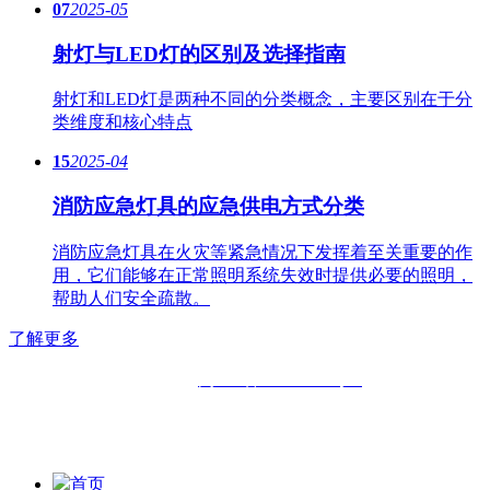
07
2025-05
射灯与LED灯的区别及选择指南
射灯和LED灯是两种不同的分类概念，主要区别在于分
类维度和核心特点
15
2025-04
消防应急灯具的应急供电方式分类
消防应急灯具在火灾等紧急情况下发挥着至关重要的作
用，它们能够在正常照明系统失效时提供必要的照明，
帮助人们安全疏散。
了解更多
备案号：
闽ICP备11019508号-2
版权所有：
福州六中明辉灯具有限公司|
福州福鑫明辉灯具有
限公司
首页