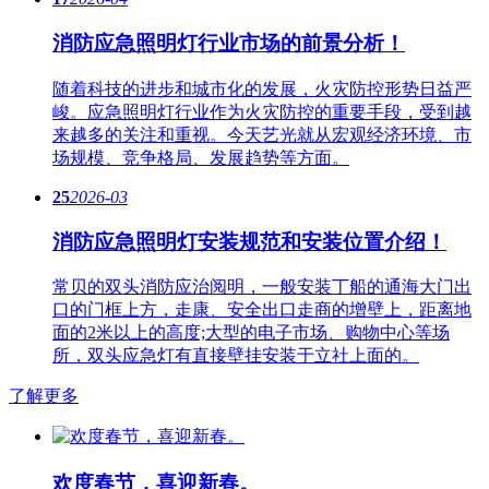
消防应急照明灯行业市场的前景分析！
随着科技的进步和城市化的发展，火灾防控形势日益严
峻。应急​照明灯行业作为火灾防控的重要手段，受到越
来越多的关注和重视。今天艺光就从宏观经济环境、市
场规模、竞争格局、发展趋势等方面。
25
2026-03
消防应急照明灯安装规范和安装位置介绍！
常贝的双头消防应治阅明，一般安装丁船的通海大门出
口的门框上方，走康、安全出口走商的增壁上，距离地
面的2米以上的高度;大型的电子市场、购物中心等场
所，双头应急灯有直接壁挂安装于立社上面的。
了解更多
欢度春节，喜迎新春。