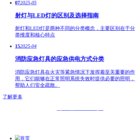
07
2025-05
射灯与LED灯的区别及选择指南
射灯和LED灯是两种不同的分类概念，主要区别在于分
类维度和核心特点
15
2025-04
消防应急灯具的应急供电方式分类
消防应急灯具在火灾等紧急情况下发挥着至关重要的作
用，它们能够在正常照明系统失效时提供必要的照明，
帮助人们安全疏散。
了解更多
备案号：
闽ICP备11019508号-2
版权所有：
福州六中明辉灯具有限公司|
福州福鑫明辉灯具有
限公司
首页