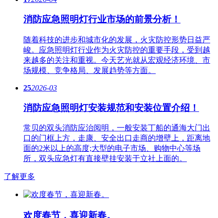
消防应急照明灯行业市场的前景分析！
随着科技的进步和城市化的发展，火灾防控形势日益严
峻。应急​照明灯行业作为火灾防控的重要手段，受到越
来越多的关注和重视。今天艺光就从宏观经济环境、市
场规模、竞争格局、发展趋势等方面。
25
2026-03
消防应急照明灯安装规范和安装位置介绍！
常贝的双头消防应治阅明，一般安装丁船的通海大门出
口的门框上方，走康、安全出口走商的增壁上，距离地
面的2米以上的高度;大型的电子市场、购物中心等场
所，双头应急灯有直接壁挂安装于立社上面的。
了解更多
欢度春节，喜迎新春。