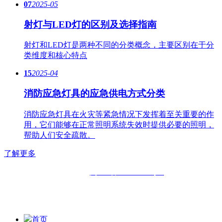
07
2025-05
射灯与LED灯的区别及选择指南
射灯和LED灯是两种不同的分类概念，主要区别在于分
类维度和核心特点
15
2025-04
消防应急灯具的应急供电方式分类
消防应急灯具在火灾等紧急情况下发挥着至关重要的作
用，它们能够在正常照明系统失效时提供必要的照明，
帮助人们安全疏散。
了解更多
备案号：
闽ICP备11019508号-2
版权所有：
福州六中明辉灯具有限公司|
福州福鑫明辉灯具有
限公司
首页