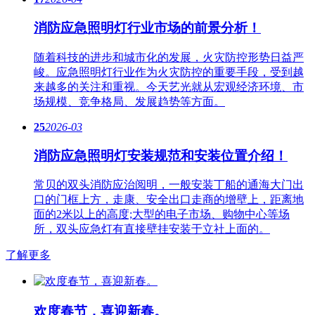
消防应急照明灯行业市场的前景分析！
随着科技的进步和城市化的发展，火灾防控形势日益严
峻。应急​照明灯行业作为火灾防控的重要手段，受到越
来越多的关注和重视。今天艺光就从宏观经济环境、市
场规模、竞争格局、发展趋势等方面。
25
2026-03
消防应急照明灯安装规范和安装位置介绍！
常贝的双头消防应治阅明，一般安装丁船的通海大门出
口的门框上方，走康、安全出口走商的增壁上，距离地
面的2米以上的高度;大型的电子市场、购物中心等场
所，双头应急灯有直接壁挂安装于立社上面的。
了解更多
欢度春节，喜迎新春。