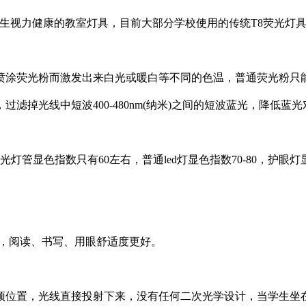
生视力健康的教室灯具，目前大部分学校使用的传统T8荧光灯具
面喷涂荧光粉而激发出来白光或暖白等不同的色温，普通荧光粉只
滤掉光线中短波400-480nm(纳米)之间的短波蓝光，降低
灯管显色指数只有60左右，普通led灯显色指数70-80，护眼
的颜色，阅读、书写、用眼舒适度更好。
花顶位置，光线直接投射下来，没有任何二次光学设计，当学生