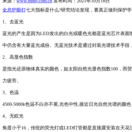
来源：
www.mhdj.com.cn
发布时间：2021年10月18日
全息护眼灯
七大指标是什么?研究结论发现，要真正做到保护学
1、去蓝光
蓝光的产生是因为LED发出的白光或暖色光都是蓝光芯片表
中仍含有大量蓝光成份。无蓝光技术是通过封装光谱技术手段，过
2、高显色指数
是指光还原物体真实的颜色，如太阳自然光显色指数100，而荧光
力疲劳。
3、色温
4500-5000k色温不白亦不黄,光色中性,接近日光自然光谱
4、无眩光
角度小于16，传统的荧光灯或LED灯管都是直接露安装在天