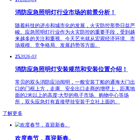
消防应急照明灯行业市场的前景分析！
随着科技的进步和城市化的发展，火灾防控形势日益严
峻。应急​照明灯行业作为火灾防控的重要手段，受到越
来越多的关注和重视。今天艺光就从宏观经济环境、市
场规模、竞争格局、发展趋势等方面。
25
2026-03
消防应急照明灯安装规范和安装位置介绍！
常贝的双头消防应治阅明，一般安装丁船的通海大门出
口的门框上方，走康、安全出口走商的增壁上，距离地
面的2米以上的高度;大型的电子市场、购物中心等场
所，双头应急灯有直接壁挂安装于立社上面的。
了解更多
欢度春节，喜迎新春。