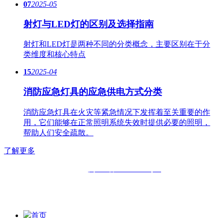
07
2025-05
射灯与LED灯的区别及选择指南
射灯和LED灯是两种不同的分类概念，主要区别在于分
类维度和核心特点
15
2025-04
消防应急灯具的应急供电方式分类
消防应急灯具在火灾等紧急情况下发挥着至关重要的作
用，它们能够在正常照明系统失效时提供必要的照明，
帮助人们安全疏散。
了解更多
备案号：
闽ICP备11019508号-2
版权所有：
福州六中明辉灯具有限公司|
福州福鑫明辉灯具有
限公司
首页