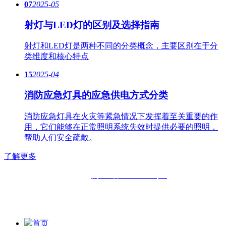
07
2025-05
射灯与LED灯的区别及选择指南
射灯和LED灯是两种不同的分类概念，主要区别在于分
类维度和核心特点
15
2025-04
消防应急灯具的应急供电方式分类
消防应急灯具在火灾等紧急情况下发挥着至关重要的作
用，它们能够在正常照明系统失效时提供必要的照明，
帮助人们安全疏散。
了解更多
备案号：
闽ICP备11019508号-2
版权所有：
福州六中明辉灯具有限公司|
福州福鑫明辉灯具有
限公司
首页