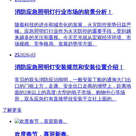
消防应急照明灯行业市场的前景分析！
随着科技的进步和城市化的发展，火灾防控形势日益严
峻。应急​照明灯行业作为火灾防控的重要手段，受到越
来越多的关注和重视。今天艺光就从宏观经济环境、市
场规模、竞争格局、发展趋势等方面。
25
2026-03
消防应急照明灯安装规范和安装位置介绍！
常贝的双头消防应治阅明，一般安装丁船的通海大门出
口的门框上方，走康、安全出口走商的增壁上，距离地
面的2米以上的高度;大型的电子市场、购物中心等场
所，双头应急灯有直接壁挂安装于立社上面的。
了解更多
欢度春节，喜迎新春。