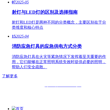
07
2025-05
射灯与LED灯的区别及选择指南
射灯和LED灯是两种不同的分类概念，主要区别在于分
类维度和核心特点
15
2025-04
消防应急灯具的应急供电方式分类
消防应急灯具在火灾等紧急情况下发挥着至关重要的作
用，它们能够在正常照明系统失效时提供必要的照明，
帮助人们安全疏散。
了解更多
备案号：
闽ICP备11019508号-2
版权所有：
福州六中明辉灯具有限公司|
福州福鑫明辉灯具有
限公司
首页