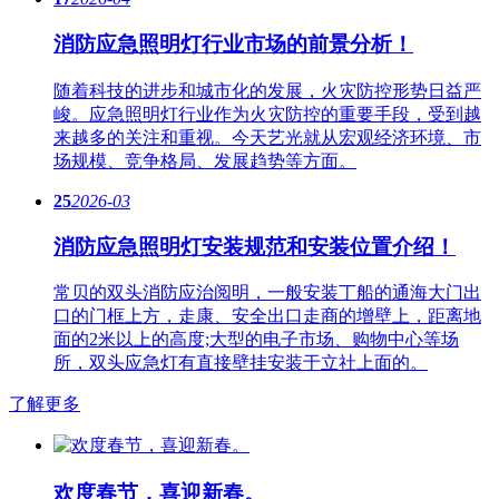
消防应急照明灯行业市场的前景分析！
随着科技的进步和城市化的发展，火灾防控形势日益严
峻。应急​照明灯行业作为火灾防控的重要手段，受到越
来越多的关注和重视。今天艺光就从宏观经济环境、市
场规模、竞争格局、发展趋势等方面。
25
2026-03
消防应急照明灯安装规范和安装位置介绍！
常贝的双头消防应治阅明，一般安装丁船的通海大门出
口的门框上方，走康、安全出口走商的增壁上，距离地
面的2米以上的高度;大型的电子市场、购物中心等场
所，双头应急灯有直接壁挂安装于立社上面的。
了解更多
欢度春节，喜迎新春。