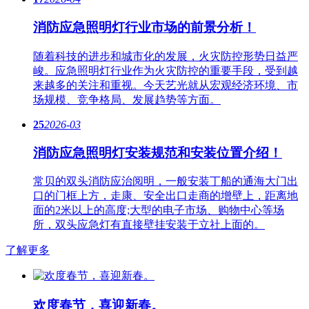
消防应急照明灯行业市场的前景分析！
随着科技的进步和城市化的发展，火灾防控形势日益严
峻。应急​照明灯行业作为火灾防控的重要手段，受到越
来越多的关注和重视。今天艺光就从宏观经济环境、市
场规模、竞争格局、发展趋势等方面。
25
2026-03
消防应急照明灯安装规范和安装位置介绍！
常贝的双头消防应治阅明，一般安装丁船的通海大门出
口的门框上方，走康、安全出口走商的增壁上，距离地
面的2米以上的高度;大型的电子市场、购物中心等场
所，双头应急灯有直接壁挂安装于立社上面的。
了解更多
欢度春节，喜迎新春。