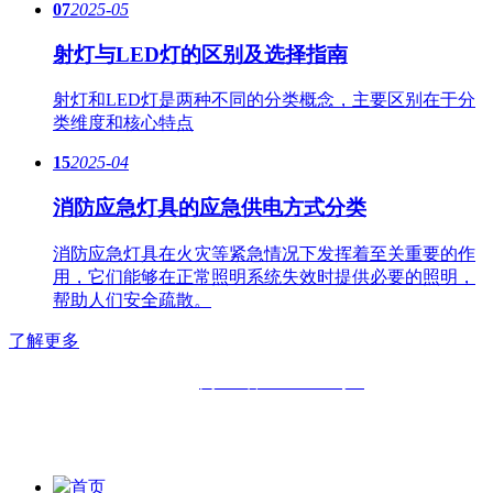
07
2025-05
射灯与LED灯的区别及选择指南
射灯和LED灯是两种不同的分类概念，主要区别在于分
类维度和核心特点
15
2025-04
消防应急灯具的应急供电方式分类
消防应急灯具在火灾等紧急情况下发挥着至关重要的作
用，它们能够在正常照明系统失效时提供必要的照明，
帮助人们安全疏散。
了解更多
备案号：
闽ICP备11019508号-2
版权所有：
福州六中明辉灯具有限公司|
福州福鑫明辉灯具有
限公司
首页