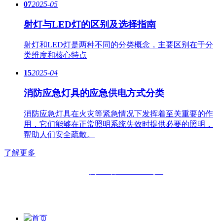
07
2025-05
射灯与LED灯的区别及选择指南
射灯和LED灯是两种不同的分类概念，主要区别在于分
类维度和核心特点
15
2025-04
消防应急灯具的应急供电方式分类
消防应急灯具在火灾等紧急情况下发挥着至关重要的作
用，它们能够在正常照明系统失效时提供必要的照明，
帮助人们安全疏散。
了解更多
备案号：
闽ICP备11019508号-2
版权所有：
福州六中明辉灯具有限公司|
福州福鑫明辉灯具有
限公司
首页