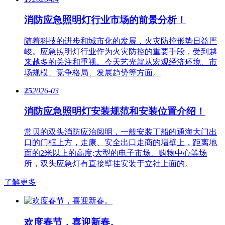
消防应急照明灯行业市场的前景分析！
随着科技的进步和城市化的发展，火灾防控形势日益严
峻。应急​照明灯行业作为火灾防控的重要手段，受到越
来越多的关注和重视。今天艺光就从宏观经济环境、市
场规模、竞争格局、发展趋势等方面。
25
2026-03
消防应急照明灯安装规范和安装位置介绍！
常贝的双头消防应治阅明，一般安装丁船的通海大门出
口的门框上方，走康、安全出口走商的增壁上，距离地
面的2米以上的高度;大型的电子市场、购物中心等场
所，双头应急灯有直接壁挂安装于立社上面的。
了解更多
欢度春节，喜迎新春。